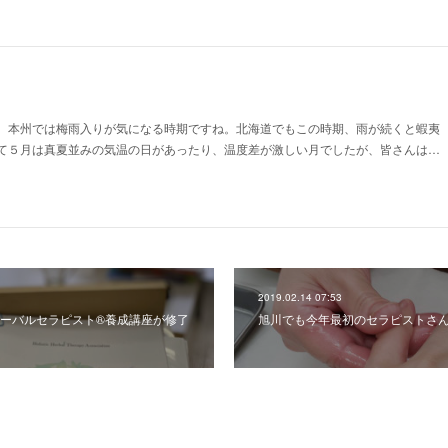
。本州では梅雨入りが気になる時期ですね。北海道でもこの時期、雨が続くと蝦夷
て５月は真夏並みの気温の日があったり、温度差が激しい月でしたが、皆さんは…
2019.02.14 07:53
ーバルセラピスト®養成講座が修了
旭川でも今年最初のセラピストさん