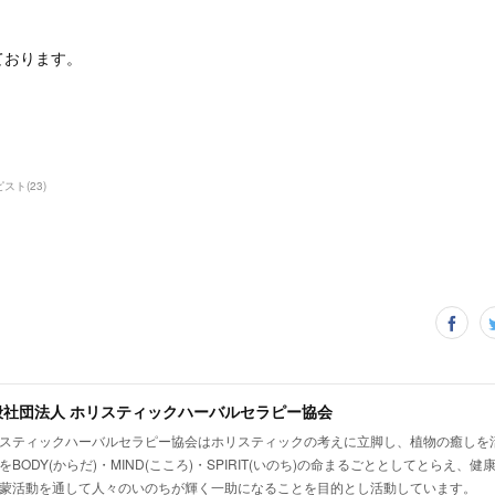
ております。
ピスト
(
23
)
般社団法人 ホリスティックハーバルセラピー協会
スティックハーバルセラピー協会はホリスティックの考えに立脚し、植物の癒しを
をBODY(からだ)・MIND(こころ)・SPIRIT(いのち)の命まるごととしてとらえ、
蒙活動を通して人々のいのちが輝く一助になることを目的とし活動しています。