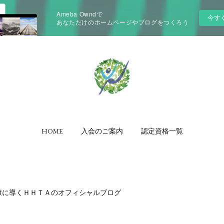
Ameba Owndで
今す
あなただけのホームページやブログをつくろう
HOME
入会のご案内
認定資格一覧
康に導くＨＨＴＡのオフィシャルブログ